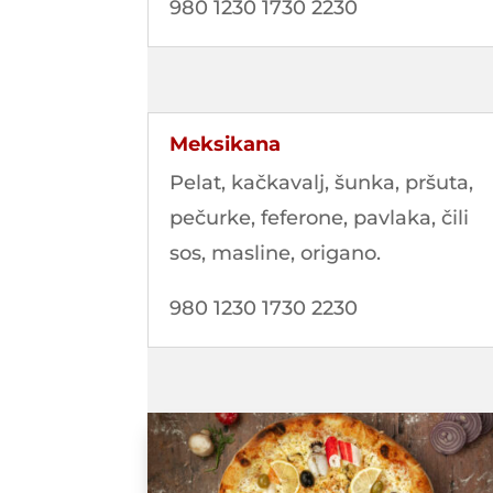
980 1230 1730 2230
Meksikana
Pelat, kačkavalj, šunka, pršuta,
pečurke, feferone, pavlaka, čili
sos, masline, origano.
980 1230 1730 2230