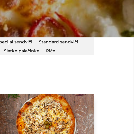
pecijal sendviči
Standard sendviči
Slatke palačinke
Piće