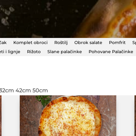
čak
Komplet obroci
Roštilj
Obrok salate
Pomfrit
S
eti i lignje
Rižoto
Slane palačinke
Pohovane Palačinke
m 32cm 42cm 50cm