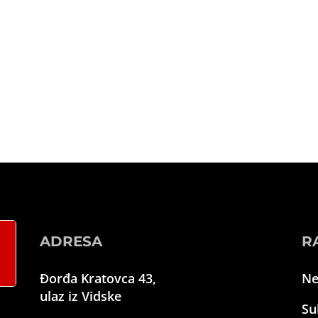
ADRESA
R
Đorđa Kratovca 43,
Ne
ulaz iz Vidske
Su