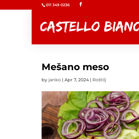
011 349 0236
Mešano meso
by
janko
|
Apr 7, 2024
|
Roštilj